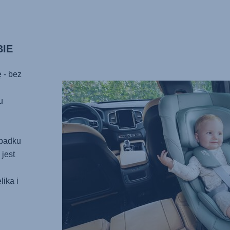
BIE
 - bez
u
ypadku
jest
ika i