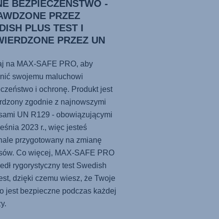
NE BEZPIECZEŃSTWO -
AWDZONE PRZEZ
ISH PLUS TEST I
WIERDZONE PRZEZ UN
9
aj na
MAX-SAFE PRO
, aby
nić swojemu maluchowi
czeństwo i ochronę. Produkt jest
erdzony zgodnie z najnowszymi
isami UN R129 - obowiązującymi
eśnia 2023 r., więc jesteś
nale przygotowany na zmianę
sów. Co więcej,
MAX-SAFE PRO
edł rygorystyczny test Swedish
est, dzięki czemu wiesz, że Twoje
o jest bezpieczne podczas każdej
y.