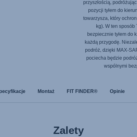
przyszłością, podróżują
pozycji tyłem do kieru
towarzysza, który ochron
kg). W ten sposób 
bezpiecznie tyłem do k
każdą przygodę. Niezależ
podróż, dzięki
MAX-SA
pociecha będzie podró
wspólnymi bez
pecyfikacje
Montaż
FIT FINDER®
Opinie
Zalety