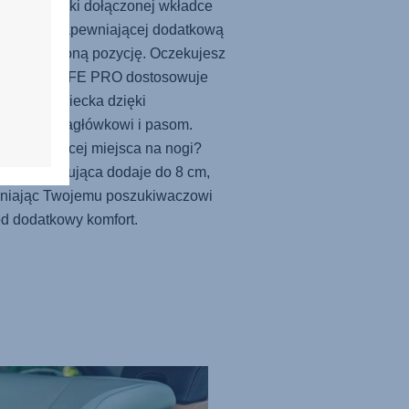
zywać dzięki dołączonej wkładce
emowląt, zapewniającej dodatkową
ę i odchyloną pozycję. Oczekujesz
j?
MAX-SAFE PRO
dostosowuje
 wzrostu dziecka dzięki
owanemu zagłówkowi i pasom.
bujesz więcej miejsca na nogi?
a dystansująca dodaje do 8 cm,
niając Twojemu poszukiwaczowi
d dodatkowy komfort.