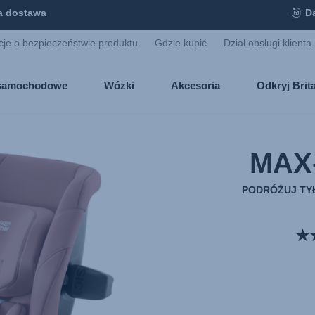
 dostawa
D
cje o bezpieczeństwie produktu
Gdzie kupić
Dział obsługi klienta
i samochodowe
Wózki
Akcesoria
Odkryj Bri
MAX
PODRÓŻUJ TYŁ