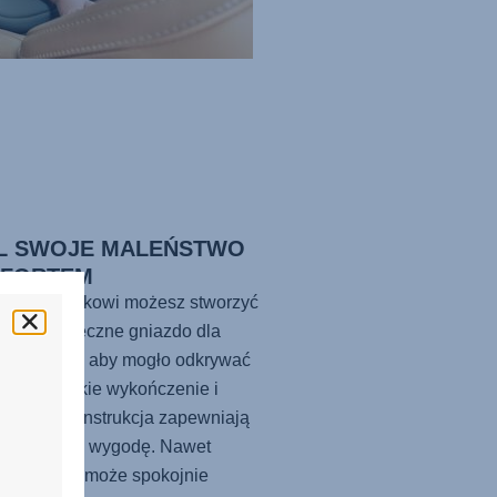
L SWOJE MALEŃSTWO
FORTEM
 temu fotelikowi możesz stworzyć
lne i bezpieczne gniazdo dla
go dziecka, aby mogło odkrywać
 Jego miękkie wykończenie i
omiczna konstrukcja zapewniają
eczeństwo i wygodę. Nawet
ie dziecko może spokojnie