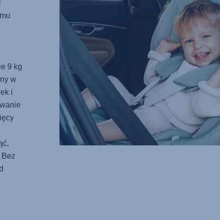
ż
emu
ie 9 kg
dny w
ek i
owanie
ięcy
ąć,
. Bez
d