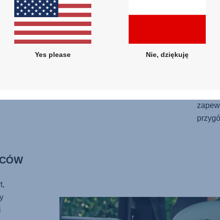
odpoc
dla ni
ochron
więce
się do
Yes please
Nie, dziękuję
regul
Potrze
Wkładk
zapew
przygó
ICÓW
t,
y
i