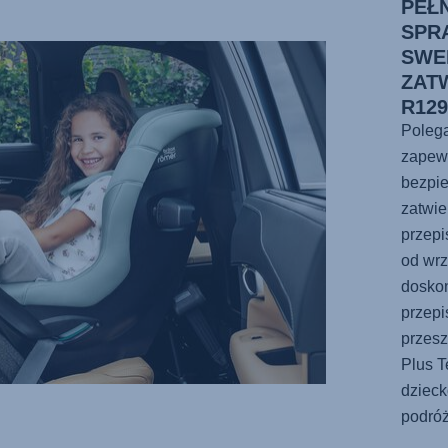
PEŁ
SPR
SWED
ZAT
R12
Poleg
zapew
bezpie
zatwi
przep
od wrz
dosko
przepi
przesz
Plus T
dzieck
podróż