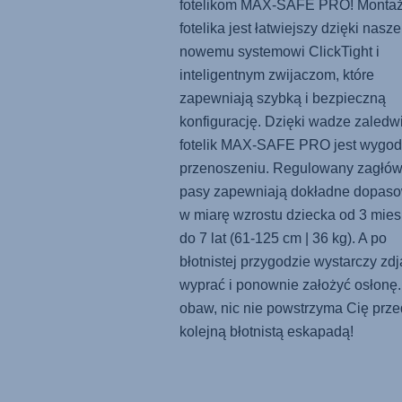
fotelikom
MAX-SAFE PRO
! Monta
fotelika jest łatwiejszy dzięki nasz
nowemu systemowi ClickTight i
inteligentnym zwijaczom, które
zapewniają szybką i bezpieczną
konfigurację. Dzięki wadze zaledw
fotelik
MAX-SAFE PRO
jest wygo
przenoszeniu. Regulowany zagłów
pasy zapewniają dokładne dopas
w miarę wzrostu dziecka od 3 mies
do 7 lat (61-125 cm | 36 kg). A po
błotnistej przygodzie wystarczy zdj
wyprać i ponownie założyć osłonę
obaw, nic nie powstrzyma Cię prze
kolejną błotnistą eskapadą!