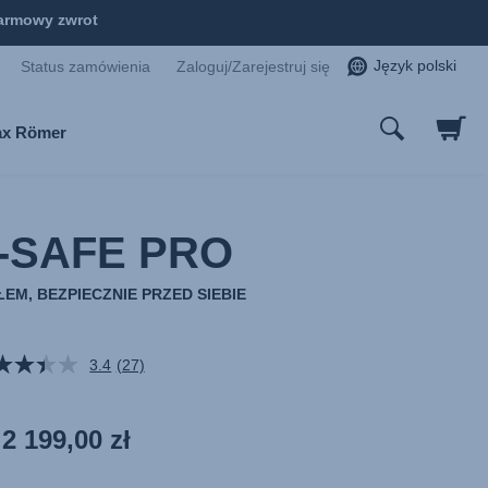
armowy zwrot
Język polski
Status zamówienia
Zaloguj/Zarejestruj się
tax Römer
-SAFE PRO
EM, BEZPIECZNIE PRZED SIEBIE
3.4
(27)
Czytaj
27
Recenzji.
Łącze
2 199,00 zł
do
tej
samej