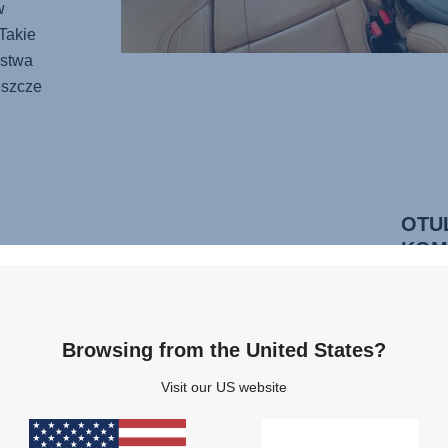
w
Takie
ństwa
eszcze
OTU
KOM
Dzięki
przytu
swoje
Browsing from the United States?
świat.
ergon
Visit our US website
bezpi
malutk