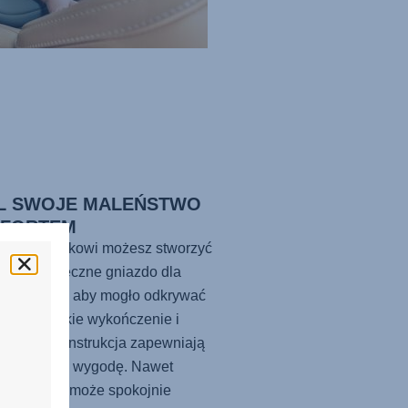
L SWOJE MALEŃSTWO
FORTEM
 temu fotelikowi możesz stworzyć
lne i bezpieczne gniazdo dla
go dziecka, aby mogło odkrywać
 Jego miękkie wykończenie i
omiczna konstrukcja zapewniają
eczeństwo i wygodę. Nawet
ie dziecko może spokojnie