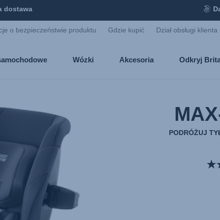
 dostawa
D
cje o bezpieczeństwie produktu
Gdzie kupić
Dział obsługi klienta
i samochodowe
Wózki
Akcesoria
Odkryj Bri
MAX
PODRÓŻUJ TYŁ