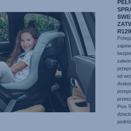
PEŁ
SPR
SWED
ZAT
R12
Poleg
zapew
bezpie
zatwi
przep
od wrz
dosko
przepi
przesz
Plus T
dzieck
podróż