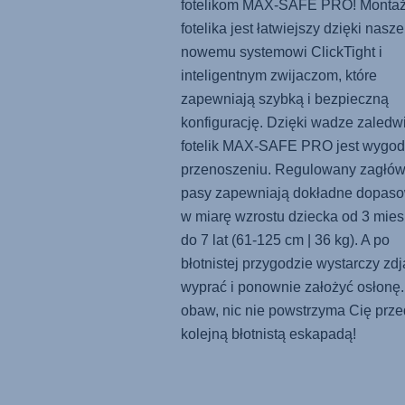
fotelikom
MAX-SAFE PRO
! Monta
fotelika jest łatwiejszy dzięki nasz
nowemu systemowi ClickTight i
inteligentnym zwijaczom, które
zapewniają szybką i bezpieczną
konfigurację. Dzięki wadze zaledw
fotelik
MAX-SAFE PRO
jest wygo
przenoszeniu. Regulowany zagłów
pasy zapewniają dokładne dopas
w miarę wzrostu dziecka od 3 mies
do 7 lat (61-125 cm | 36 kg). A po
błotnistej przygodzie wystarczy zdj
wyprać i ponownie założyć osłonę
obaw, nic nie powstrzyma Cię prze
kolejną błotnistą eskapadą!