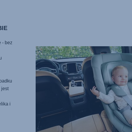
BIE
 - bez
u
ypadku
jest
ika i