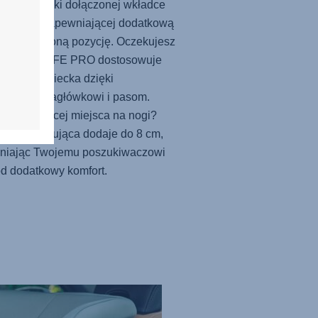
zywać dzięki dołączonej wkładce
emowląt, zapewniającej dodatkową
ę i odchyloną pozycję. Oczekujesz
j?
MAX-SAFE PRO
dostosowuje
 wzrostu dziecka dzięki
owanemu zagłówkowi i pasom.
bujesz więcej miejsca na nogi?
a dystansująca dodaje do 8 cm,
niając Twojemu poszukiwaczowi
d dodatkowy komfort.