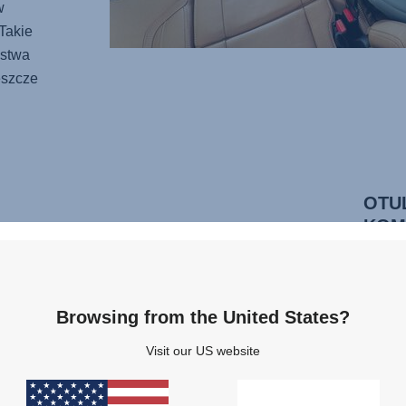
w
Takie
ństwa
eszcze
OTU
KOM
Dzięki
przytu
swoje
Browsing from the United States?
świat.
ergon
Visit our US website
bezpi
malutk