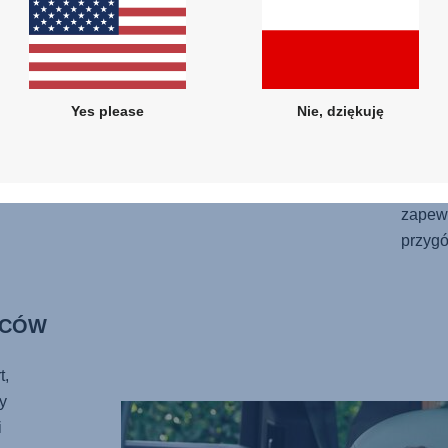
odpoc
dla ni
ochron
więce
się do
Yes please
Nie, dziękuję
regul
Potrze
Wkładk
zapew
przygó
ICÓW
t,
y
i