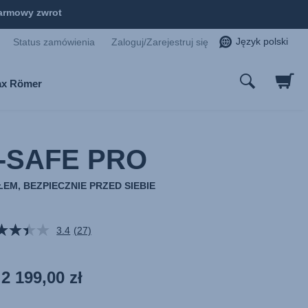
armowy zwrot
Język polski
Status zamówienia
Zaloguj/Zarejestruj się
tax Römer
-SAFE PRO
EM, BEZPIECZNIE PRZED SIEBIE
3.4
(27)
Czytaj
27
Recenzji.
Łącze
2 199,00 zł
do
tej
samej