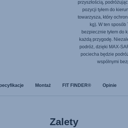
przyszłością, podróżują
pozycji tyłem do kieru
towarzysza, który ochron
kg). W ten sposób 
bezpiecznie tyłem do k
każdą przygodę. Niezależ
podróż, dzięki
MAX-SA
pociecha będzie podró
wspólnymi bez
pecyfikacje
Montaż
FIT FINDER®
Opinie
Zalety