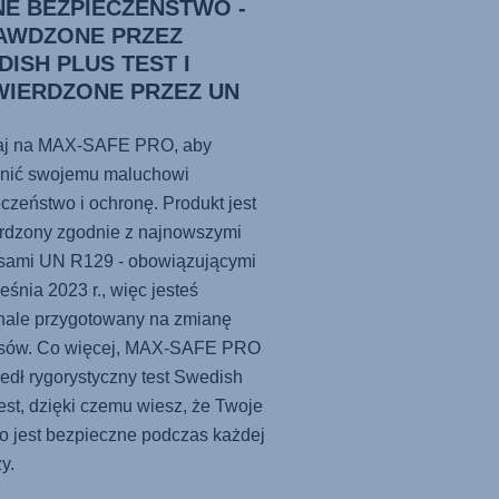
NE BEZPIECZEŃSTWO -
AWDZONE PRZEZ
ISH PLUS TEST I
WIERDZONE PRZEZ UN
9
aj na
MAX-SAFE PRO
, aby
nić swojemu maluchowi
czeństwo i ochronę. Produkt jest
erdzony zgodnie z najnowszymi
isami UN R129 - obowiązującymi
eśnia 2023 r., więc jesteś
nale przygotowany na zmianę
sów. Co więcej,
MAX-SAFE PRO
edł rygorystyczny test Swedish
est, dzięki czemu wiesz, że Twoje
o jest bezpieczne podczas każdej
y.