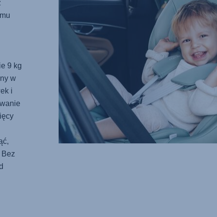
ż
emu
ie 9 kg
dny w
ek i
owanie
ięcy
ąć,
. Bez
d