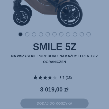
SMILE 5Z
NA WSZYSTKIE PORY ROKU. NA KAŻDY TEREN. BEZ
OGRANICZEŃ
3.7
(35)
Czytaj
35
Recenzji.
3 019,00 zł
Łącze
do
tej
samej
DODAJ DO KOSZYKA
strony.