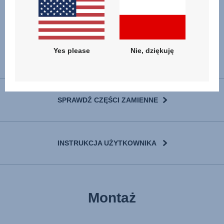
Yes please
Nie, dziękuję
SPRAWDŹ CZĘŚCI ZAMIENNE
INSTRUKCJA UŻYTKOWNIKA
User Instructions (English)
Montaż
Gebrauchsanleitung (Deutsch)
تعليمات المستخدم) اَللُّغَةُ اَلْعَرَبِيَّة)