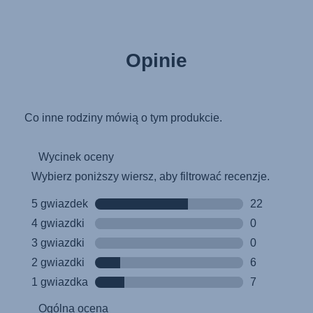
Käyttöohjeet (Suomi)
Οδηγίες χρήσης (Ελληνική γλώσσα)
Opinie
Használati útmutató (Magyar nyelv)
Lietošanas instrukcija (Latviešu valoda)
Naudojimo instrukcija (Lietuvių kalba)
Monteringsanvisning (Norsk)
Instrucţiuni de utilizare (Limba română)
Uputstvo za korišcenje (Srpski)
Navodila za uporabo (Slovenščina)
Bruksanvisning (Svenska)
Kullanım talimatı (Türkçe)