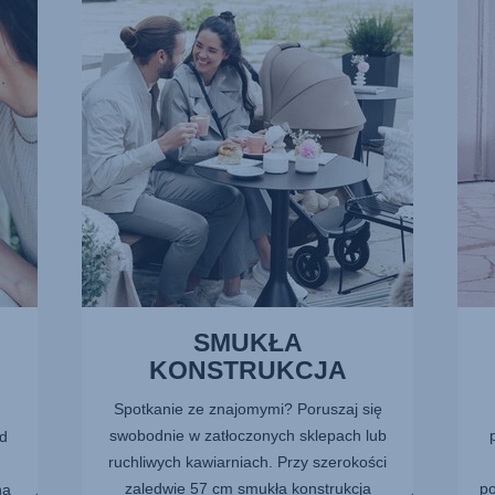
1
2
z
z
13
13
SMUKŁA
KONSTRUKCJA
Spotkanie ze znajomymi? Poruszaj się
swobodnie w zatłoczonych sklepach lub
od
ruchliwych kawiarniach. Przy szerokości
zaledwie 57 cm smukła konstrukcja
po
na