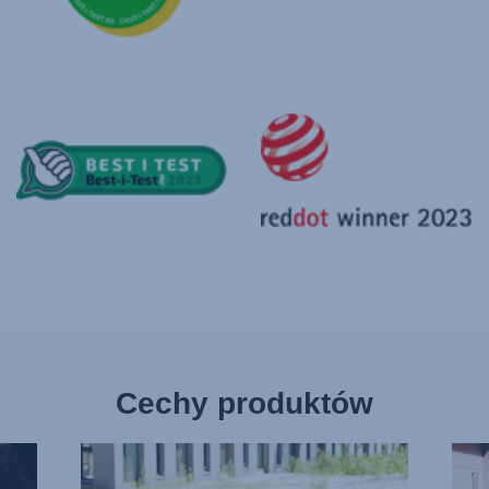
Cechy produktów
SMUKŁA
OBR
KONSTRUKCJA,
SIED