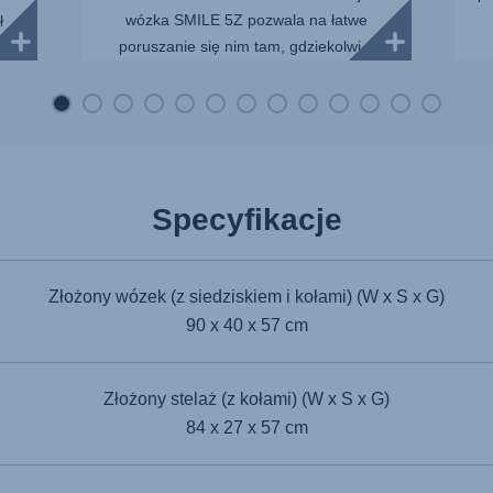
wózka SMILE 5Z pozwala na łatwe
ł
poruszanie się nim tam, gdziekolwi...
..
Specyfikacje
Złożony wózek (z siedziskiem i kołami) (W x S x G)
90 x 40 x 57 cm
Złożony stelaż (z kołami) (W x S x G)
84 x 27 x 57 cm