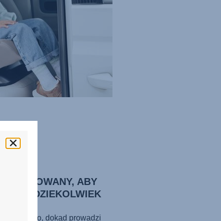
ROJEKTOWANY, ABY
ONIĆ GDZIEKOLWIEK
TEŚ
ględu na to, dokąd prowadzi