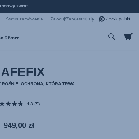
armowy zwrot
Język polski
Status zamówienia
Zaloguj/Zarejestruj się
tax Römer
SAFEFIX
 ROŚNIE. OCHRONA, KTÓRA TRWA.
4.8
(5)
Czytaj
5
Recenzji.
Łącze
949,00 zł
do
tej
samej