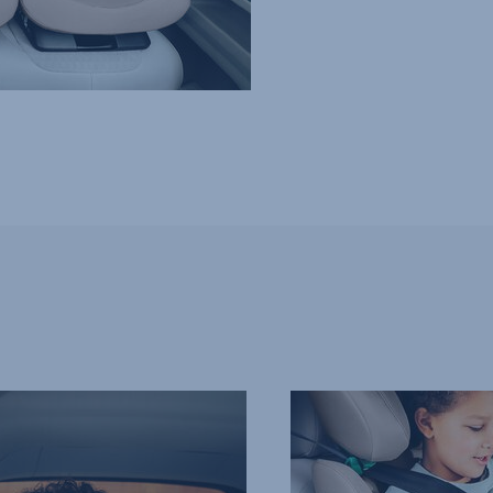
OCHRONA
DOKŁADNIE
TAM,
GDZIE