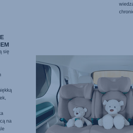
wiedzą
chroni
IE
IEM
ą się
h
miękką
ek,
ka
cą na
le