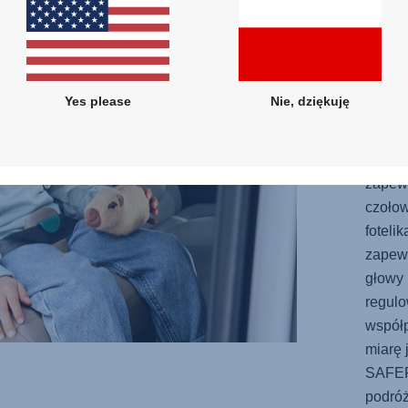
droga,
zaproj
dziec
uderz
Yes please
Nie, dziękuję
zmniej
boczn
prawid
zapewn
czołow
foteli
zapew
głowy 
regulo
współp
miarę 
SAFE
podró