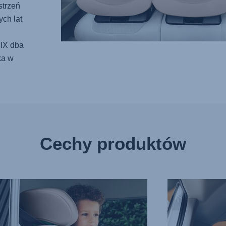
strzeń
ch lat
IX
dba
ka w
Cechy produktów
NSOWANA
WYGODNY,
ONA
OCHRONNY
ZAGŁÓWEK,
ENIU
3