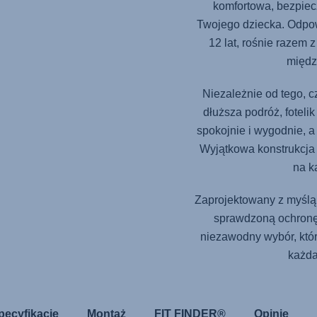
komfortowa, bezpiecz
Twojego dziecka. Odpow
12 lat, rośnie razem
międz
Niezależnie od tego, c
dłuższa podróż, foteli
spokojnie i wygodnie, 
Wyjątkowa konstrukcja 
na k
Zaprojektowany z myślą 
sprawdzoną ochronę 
niezawodny wybór, któr
każda
pecyfikacje
Montaż
FIT FINDER®
Opinie