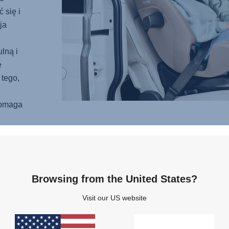
 się i
ja
lną i
e
 tego,
omaga
iwość
Browsing from the United States?
ZAP
Visit our US website
CHR
JES
Bez wz