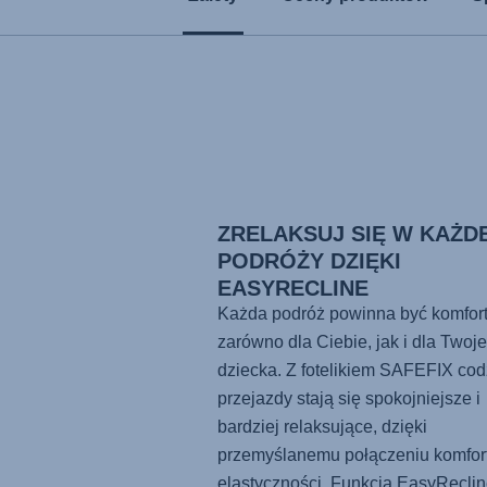
ZRELAKSUJ SIĘ W KAŻD
PODRÓŻY DZIĘKI
EASYRECLINE
Każda podróż powinna być komfor
zarówno dla Ciebie, jak i dla Twoj
dziecka. Z fotelikiem
SAFEFIX
cod
przejazdy stają się spokojniejsze i
bardziej relaksujące, dzięki
przemyślanemu połączeniu komfort
elastyczności. Funkcja EasyReclin