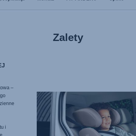
Zalety
EJ
towa –
ego
zienne
u i
e