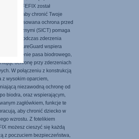
 fotelik
SAFEFIX
został
ektowany, aby chronić Twoje
ko. Zaawansowana ochrona przed
eniami bocznymi (SICT) pomaga
szyć siły podczas zderzenia
ego, a SecureGuard wspiera
łowe ułożenie pasa biodrowego,
iając ochronę przy zderzeniach
ych. W połączeniu z konstrukcją
ka z wysokim oparciem,
niającą niezawodną ochronę od
po biodra, oraz wspierającym,
wanym zagłówkiem, funkcje te
racują, aby chronić dziecko w
jego wzrostu. Z fotelikiem
FIX
możesz cieszyć się każdą
żą z poczuciem bezpieczeństwa,