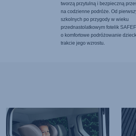
tworzą przytulną i bezpieczną prze
na codzienne podróże. Od pierwszy
szkolnych po przygody w wieku
przednastolatkowym fotelik
SAFEF
o komfortowe podróżowanie dziec
trakcie jego wzrostu.
SPOKOJNA
ZAAWA
PODRÓŻ
OCHR
Z
PRZY
EASYRECLINE,
UDERZ