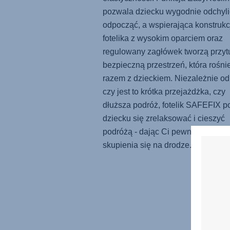
pozwala dziecku wygodnie odchylić
odpocząć, a wspierająca konstrukc
fotelika z wysokim oparciem oraz
regulowany zagłówek tworzą przytu
bezpieczną przestrzeń, która rośni
razem z dzieckiem. Niezależnie od
czy jest to krótka przejażdżka, czy
dłuższa podróż, fotelik
SAFEFIX
p
dziecku się zrelaksować i cieszyć
podróżą - dając Ci pewność i możl
skupienia się na drodze.