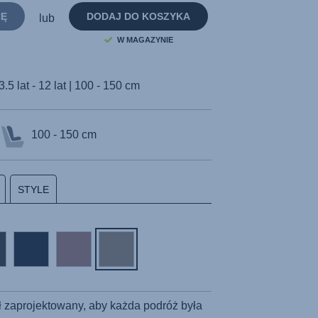
strony.
CĘ
DODAJ DO KOSZYKA
lub
W MAGAZYNIE
3.5 lat - 12 lat | 100 - 150 cm
100 - 150 cm
STYLE
ł zaprojektowany, aby każda podróż była