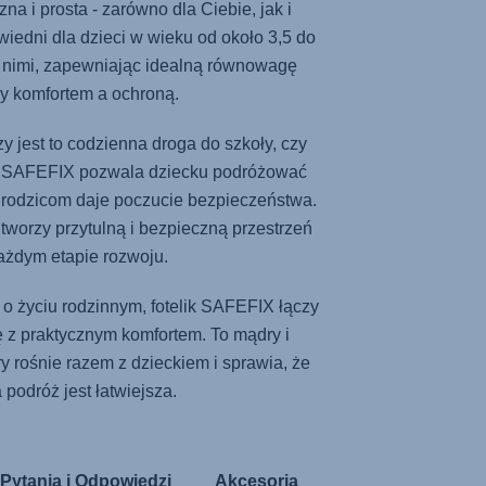
na i prosta - zarówno dla Ciebie, jak i
iedni dla dzieci w wieku od około 3,5 do
 z nimi, zapewniając idealną równowagę
y komfortem a ochroną.
zy jest to codzienna droga do szkoły, czy
k
SAFEFIX
pozwala dziecku podróżować
a rodzicom daje poczucie bezpieczeństwa.
tworzy przytulną i bezpieczną przestrzeń
ażdym etapie rozwoju.
o życiu rodzinnym, fotelik
SAFEFIX
łączy
z praktycznym komfortem. To mądry i
y rośnie razem z dzieckiem i sprawia, że
 podróż jest łatwiejsza.
Pytania i Odpowiedzi
Akcesoria