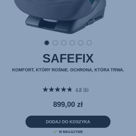
SAFEFIX
KOMFORT, KTÓRY ROŚNIE. OCHRONA, KTÓRA TRWA.
4.8
(5)
Czytaj
5
Recenzji.
899,00 zł
Łącze
do
tej
samej
DODAJ DO KOSZYKA
strony.
W MAGAZYNIE