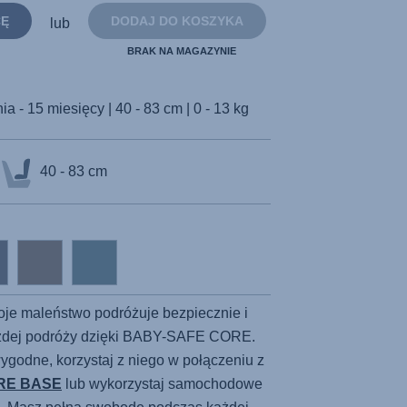
strony.
CĘ
DODAJ DO KOSZYKA
lub
BRAK NA MAGAZYNIE
a - 15 miesięcy | 40 - 83 cm | 0 - 13 kg
40 - 83 cm
oje maleństwo podróżuje bezpiecznie i
żdej podróży dzięki BABY-SAFE CORE.
 wygodne, korzystaj z niego w połączeniu z
RE BASE
lub wykorzystaj samochodowe