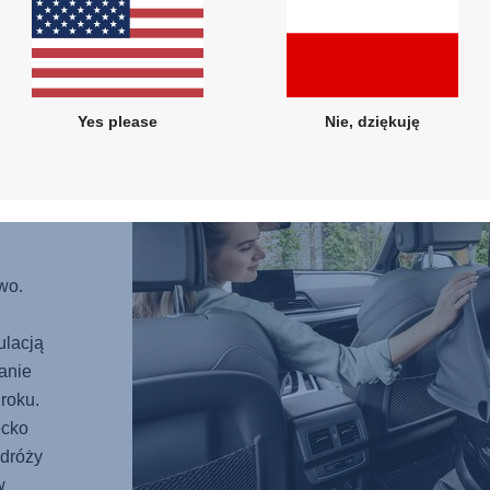
adapte
Dzięki
cały d
Yes please
Nie, dziękuję
TWA
i
wo.
ulacją
anie
roku.
ecko
odróży
w