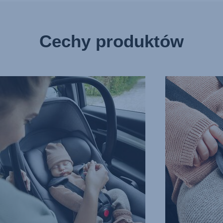
Cechy produktów
ŁATWE
ZAPINANIE,
RAJĄCY
KTÓRE
WEK,
NIE
ZAKŁÓCA
SNU,
3
z
10