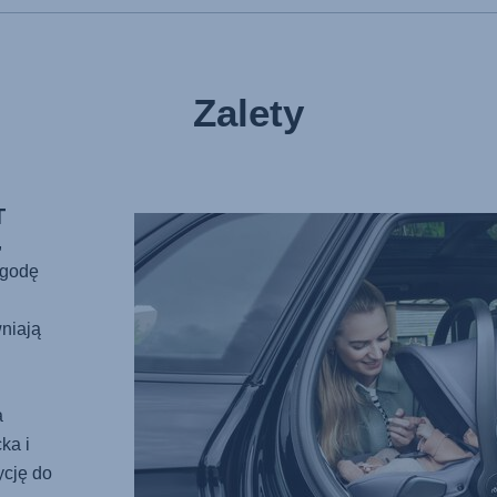
Zalety
T
,
ygodę
niają
a
ka i
ycję do