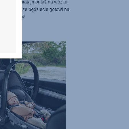
ry usprawniają montaż na wózku.
 temu zawsze będziecie gotowi na
zień zabawy!