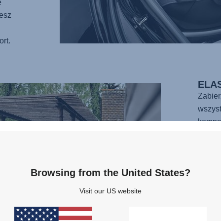
e
iesz
rt.
ELA
Zabie
wszyst
kompa
oznac
bezpie
samoc
Browsing from the United States?
To jed
noside
Visit our US website
jest ł
przy p