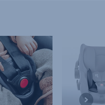
SPECJALNA
OCHRONA
DLA
NOWORODKA,
4
z
10