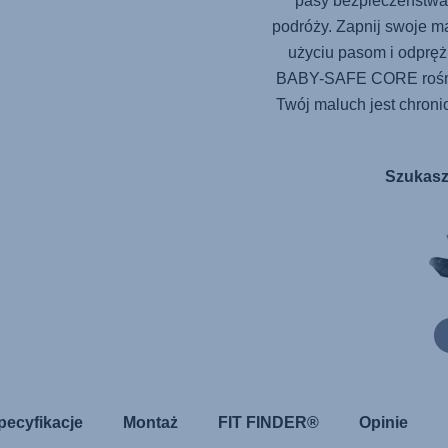
pasy bezpieczeństwa
podróży. Zapnij swoje m
użyciu pasom i odpręż
BABY-SAFE CORE rośnie
Twój maluch jest chroni
Szukasz
pecyfikacje
Montaż
FIT FINDER®
Opinie