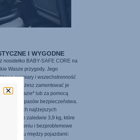
STYCZNE I WYGODNE
rz nosidełko BABY-SAFE CORE na
kie Wasze przygody. Jego
ktowe rozmiary i wszechstronność
zają, że możesz zamontować je
cznie na bazie* lub za pomocą
hodowych pasów bezpieczeństwa.
no z naszych najlżejszych
łek ważące zaledwie 3,9 kg, które
atwe w noszeniu i bezproblemowe
rzenoszeniu między pojazdami: