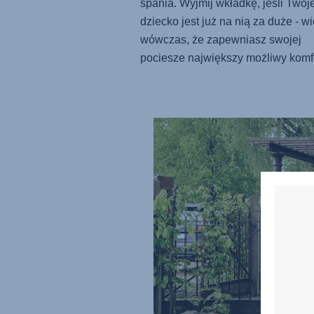
spania. Wyjmij wkładkę, jeśli Twoj
dziecko jest już na nią za duże - w
wówczas, że zapewniasz swojej
pociesze największy możliwy komfo