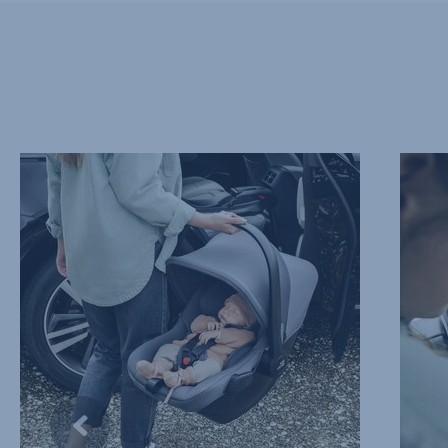
NIESAMOWICIE
MIĘKKI
LEKKI,
I
1
WSPIE
z
ZAGŁÓ
10
2
z
10