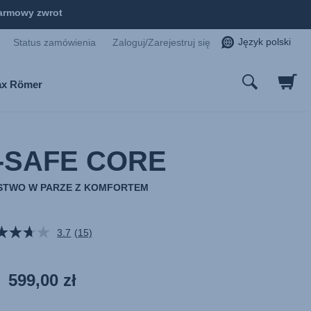
armowy zwrot
Język polski
Status zamówienia
Zaloguj/Zarejestruj się
tax Römer
-SAFE CORE
STWO W PARZE Z KOMFORTEM
3.7
(15)
Czytaj
15
Recenzji.
Łącze
599,00 zł
do
tej
samej