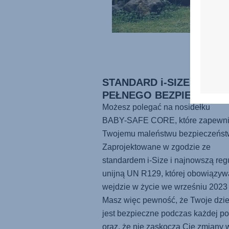
STANDARD i-SIZE DLA
PEŁNEGO BEZPIECZEŃS
Możesz polegać na nosidełku
BABY-SAFE CORE
, które zapewn
Twojemu maleństwu bezpieczeńst
Zaprojektowane w zgodzie ze
standardem i-Size i najnowszą reg
unijną UN R129, której obowiązyw
wejdzie w życie we wrześniu 2023 
Masz więc pewność, że Twoje dzi
jest bezpieczne podczas każdej p
oraz, że nie zaskoczą Cię zmiany 